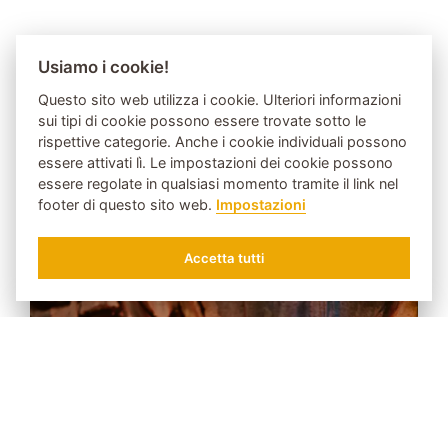
IL FILO ROSSO NEL BERGSCHLÖSSL
Usiamo i cookie!
Questo sito web utilizza i cookie. Ulteriori informazioni
Per la famiglia Hinteregger, il motto "arte" si
sui tipi di cookie possono essere trovate sotto le
ritrova in tutta la casa. Oltre alla musica house e
rispettive categorie. Anche i cookie individuali possono
essere attivati lì. Le impostazioni dei cookie possono
alle incantevoli specialità culinarie, l'arte pittorica
essere regolate in qualsiasi momento tramite il link nel
è al centro della filosofia del nostro hotel.
footer di questo sito web.
Impostazioni
Accetta tutti
RICHIEDERE
PRENOTARE