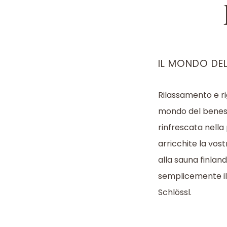
IL MONDO DE
Rilassamento e ri
mondo del beness
rinfrescata nella 
arricchite la vos
alla sauna finlan
semplicemente il s
Schlössl.