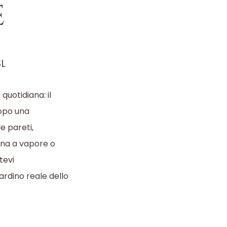
e
SL
quotidiana: il
Dopo una
e pareti,
una a vapore o
tevi
iardino reale dello