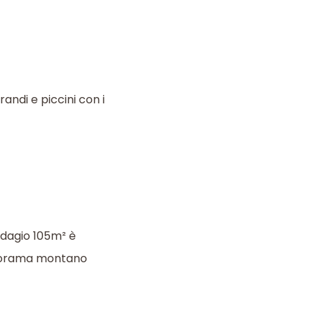
andi e piccini con i
Adagio 105m² è
panorama montano