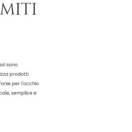
miti
össl sono
izza prodotti
fonie per l'occhio
cale, semplice e