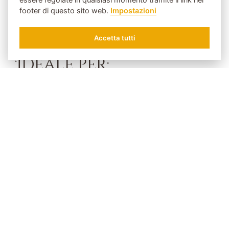
mozzafiato dal balcone rendono la vostra
footer di questo sito web.
Impostazioni
vacanza un'esperienza.
Accetta tutti
RICHIEDERE
PRENOTARE
Ideale per:
Coppie che amano vivere con generosità.
Amanti, per coccolarsi e godersi l'unione.
Gli amanti del benessere possono sempre
fare una sauna o rilassarsi nella vasca
idromassaggio.
Per tutti coloro che vogliono arrivare in alto:
la camera più alta dello Schlössl.
Viaggi di nozze & coppie per le quali la