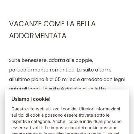
VACANZE COME LA BELLA
ADDORMENTATA
Suite benessere, adatta alle coppie,
particolarmente romantica. La suite a torre
all'ultimo piano è di 65 m² ed è arredata con legni
naturali locali. La suite è dotata di un letto
matrimoniale, un accogliente soggiorno, DTV,
Usiamo i cookie!
cassaforte e telefono. Il bagno aperto in pietra
Questo sito web utilizza i cookie. Ulteriori informazioni
sui tipi di cookie possono essere trovate sotto le
naturale con vasca idromassaggio, doccia e
rispettive categorie. Anche i cookie individuali possono
asciugacapelli, la sauna naturale e la vista
essere attivati lì. Le impostazioni dei cookie possono
essere regolate in qualsiasi momento tramite il link nel