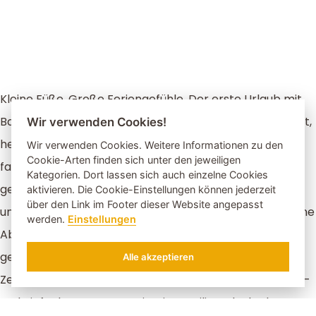
Kleine Füße. Große Feriengefühle. Der erste Urlaub mit
Baby oder Kleinkind darf vor allem eines sein: entspannt,
Wir verwenden Cookies!
herzlich und voller kleiner Glücksmomente. Im
Wir verwenden Cookies. Weitere Informationen zu den
Cookie-Arten finden sich unter den jeweiligen
familiengeführten Bergschlössl wird gemeinsam
Kategorien. Dort lassen sich auch einzelne Cookies
geplanscht, gekuschelt, gestaunt und genossen. Auf
aktivieren. Die Cookie-Einstellungen können jederzeit
über den Link im Footer dieser Website angepasst
unserer Family Ranch warten liebe Tiere und erste kleine
werden.
Einstellungen
Abenteuer, draußen locken Wiesen, Bergluft und
gemütliche Spaziergänge. Dazwischen bleibt ganz viel
Alle akzeptieren
ANFRAGEN
BUCHEN
Zeit zum Lachen, Ausschlafen – zumindest theoretisch –
und einfach Zusammensein. Ein Familienurlaub ohne