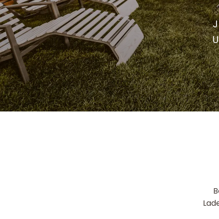
J
U
B
Lade