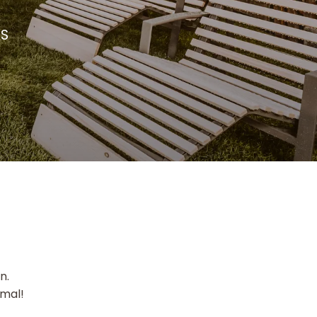
ES
n.
nmal!