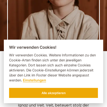
Wir verwenden Cookies!
Wir verwenden Cookies. Weitere Informationen zu den
Cookie-Arten finden sich unter den jeweiligen
Kategorien. Dort lassen sich auch einzelne Cookies
Veit
Hinteregger
aktivieren. Die Cookie-Einstellungen können jederzeit
Kleinkünstler
über den Link im Footer dieser Website angepasst
werden.
Einstellungen
Kleinkünstler und Lausebengel - so jetzt
Alle akzeptieren
ANFRAGEN
BUCHEN
fehlen noch zwei, die Schlössl-Zwillinge,
Ignaz und Veit. Veit, beteuert stolz der